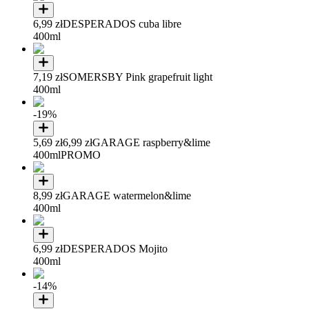
6,99 zł
DESPERADOS cuba libre
400ml
7,19 zł
SOMERSBY Pink grapefruit light
400ml
-19%
5,69 zł
6,99 zł
GARAGE raspberry&lime
400ml
PROMO
8,99 zł
GARAGE watermelon&lime
400ml
6,99 zł
DESPERADOS Mojito
400ml
-14%