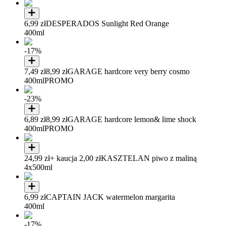
6,99 zł
DESPERADOS Sunlight Red Orange
400ml
-17%
7,49 zł
8,99 zł
GARAGE hardcore very berry cosmo
400ml
PROMO
-23%
6,89 zł
8,99 zł
GARAGE hardcore lemon& lime shock
400ml
PROMO
24,99 zł
+ kaucja 2,00 zł
KASZTELAN piwo z maliną
4x500ml
6,99 zł
CAPTAIN JACK watermelon margarita
400ml
-17%