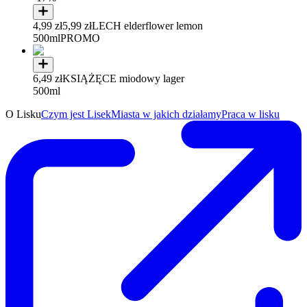
4,99 zł
5,99 zł
LECH elderflower lemon
500ml
PROMO
6,49 zł
KSIĄŻĘCE miodowy lager
500ml
O Lisku
Czym jest Lisek
Miasta w jakich działamy
Praca w lisku