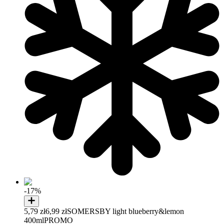
-17%
5,79 zł
6,99 zł
SOMERSBY light blueberry&lemon
400ml
PROMO