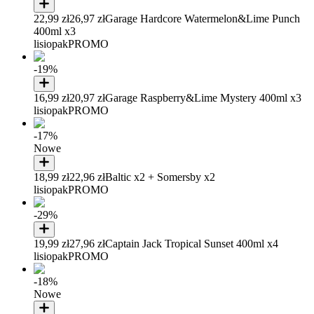
22,99 zł
26,97 zł
Garage Hardcore Watermelon&Lime Punch
400ml x3
lisiopak
PROMO
-19%
16,99 zł
20,97 zł
Garage Raspberry&Lime Mystery 400ml x3
lisiopak
PROMO
-17%
Nowe
18,99 zł
22,96 zł
Baltic x2 + Somersby x2
lisiopak
PROMO
-29%
19,99 zł
27,96 zł
Captain Jack Tropical Sunset 400ml x4
lisiopak
PROMO
-18%
Nowe