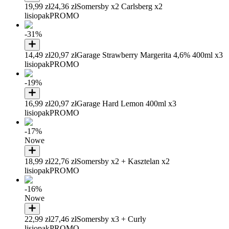
19,99 zł
24,36 zł
Somersby x2 Carlsberg x2
lisiopak
PROMO
-31%
14,49 zł
20,97 zł
Garage Strawberry Margerita 4,6% 400ml x3
lisiopak
PROMO
-19%
16,99 zł
20,97 zł
Garage Hard Lemon 400ml x3
lisiopak
PROMO
-17%
Nowe
18,99 zł
22,76 zł
Somersby x2 + Kasztelan x2
lisiopak
PROMO
-16%
Nowe
22,99 zł
27,46 zł
Somersby x3 + Curly
lisiopak
PROMO