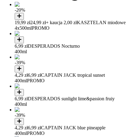
-20%
19,99 zł
24,99 zł
+ kaucja 2,00 zł
KASZTELAN miodowe
4x500ml
PROMO
6,99 zł
DESPERADOS Nocturno
400ml
-39%
4,29 zł
6,99 zł
CAPTAIN JACK tropical sunset
400ml
PROMO
6,99 zł
DESPERADOS sunlight lime&passion fruiy
400ml
-39%
4,29 zł
6,99 zł
CAPTAIN JACK blue pineapple
400ml
PROMO