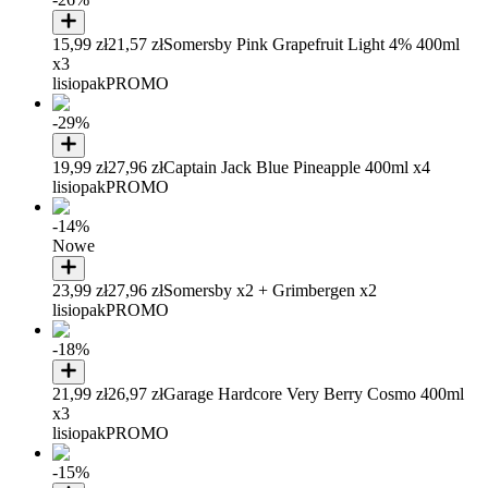
15,99 zł
21,57 zł
Somersby Pink Grapefruit Light 4% 400ml
x3
lisiopak
PROMO
-29%
19,99 zł
27,96 zł
Captain Jack Blue Pineapple 400ml x4
lisiopak
PROMO
-14%
Nowe
23,99 zł
27,96 zł
Somersby x2 + Grimbergen x2
lisiopak
PROMO
-18%
21,99 zł
26,97 zł
Garage Hardcore Very Berry Cosmo 400ml
x3
lisiopak
PROMO
-15%