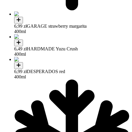
6,99 zł
GARAGE strawberry margarita
400ml
6,49 zł
HARDMADE Yuzu Crush
400ml
6,99 zł
DESPERADOS red
400ml