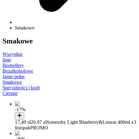
Smakowe
Smakowe
Wszystkie
Inne
Bestsellery
Bezalkoholowe
Jasne pełne
Smakowe
Specjalności i kraft
Ciemne
-17%
17,49 zł
20,97 zł
Somersby Light Blueberry&Lemon 400ml x3
lisiopak
PROMO
-26%