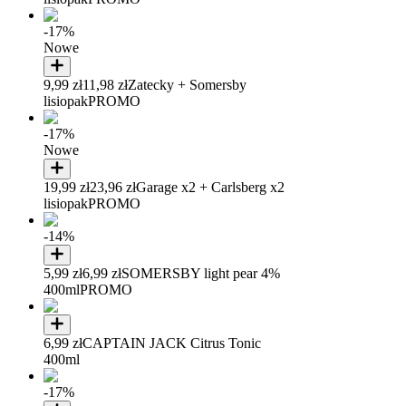
-17%
Nowe
9,99 zł
11,98 zł
Zatecky + Somersby
lisiopak
PROMO
-17%
Nowe
19,99 zł
23,96 zł
Garage x2 + Carlsberg x2
lisiopak
PROMO
-14%
5,99 zł
6,99 zł
SOMERSBY light pear 4%
400ml
PROMO
6,99 zł
CAPTAIN JACK Citrus Tonic
400ml
-17%