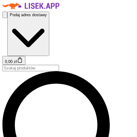
Podaj adres dostawy
0,00 zł