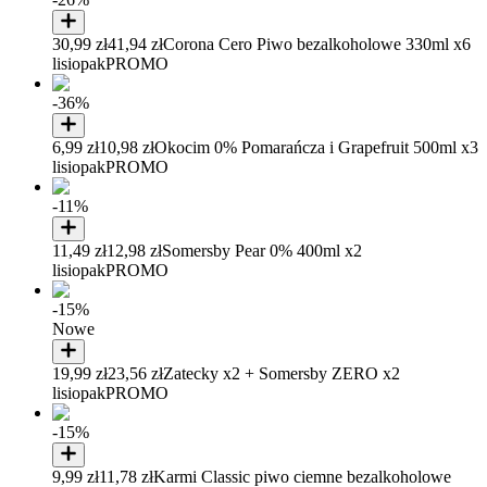
30,99 zł
41,94 zł
Corona Cero Piwo bezalkoholowe 330ml x6
lisiopak
PROMO
-36%
6,99 zł
10,98 zł
Okocim 0% Pomarańcza i Grapefruit 500ml x3
lisiopak
PROMO
-11%
11,49 zł
12,98 zł
Somersby Pear 0% 400ml x2
lisiopak
PROMO
-15%
Nowe
19,99 zł
23,56 zł
Zatecky x2 + Somersby ZERO x2
lisiopak
PROMO
-15%
9,99 zł
11,78 zł
Karmi Classic piwo ciemne bezalkoholowe