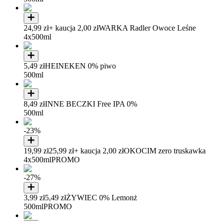
24,99 zł
+ kaucja 2,00 zł
WARKA Radler Owoce Leśne
4x500ml
5,49 zł
HEINEKEN 0% piwo
500ml
8,49 zł
INNE BECZKI Free IPA 0%
500ml
-23%
19,99 zł
25,99 zł
+ kaucja 2,00 zł
OKOCIM zero truskawka
4x500ml
PROMO
-27%
3,99 zł
5,49 zł
ŻYWIEC 0% Lemonż
500ml
PROMO