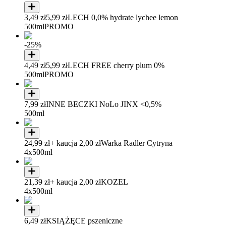
3,49 zł
5,99 zł
LECH 0,0% hydrate lychee lemon
500ml
PROMO
-25%
4,49 zł
5,99 zł
LECH FREE cherry plum 0%
500ml
PROMO
7,99 zł
INNE BECZKI NoLo JINX <0,5%
500ml
24,99 zł
+ kaucja 2,00 zł
Warka Radler Cytryna
4x500ml
21,39 zł
+ kaucja 2,00 zł
KOZEL
4x500ml
6,49 zł
KSIĄŻĘCE pszeniczne