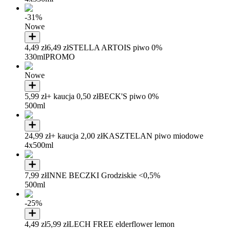
-31%
Nowe
4,49 zł
6,49 zł
STELLA ARTOIS piwo 0%
330ml
PROMO
Nowe
5,99 zł
+ kaucja 0,50 zł
BECK'S piwo 0%
500ml
24,99 zł
+ kaucja 2,00 zł
KASZTELAN piwo miodowe
4x500ml
7,99 zł
INNE BECZKI Grodziskie <0,5%
500ml
-25%
4,49 zł
5,99 zł
LECH FREE elderflower lemon