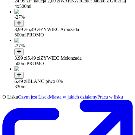
24,99 zł
+ kaucja 2,00 zł
WARKA Radler Jabłko z Gruszką
4x500ml
-27%
3,99 zł
5,49 zł
ŻYWIEC Arbużada
500ml
PROMO
-27%
3,99 zł
5,49 zł
ŻYWIEC Melonżada
500ml
PROMO
6,49 zł
BLANC piwo 0%
330ml
O Lisku
Czym jest Lisek
Miasta w jakich działamy
Praca w lisku