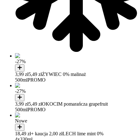
-27%
3,99 zł
5,49 zł
ŻYWIEC 0% malinaż
500ml
PROMO
-27%
3,99 zł
5,49 zł
OKOCIM pomarańcza grapefruit
500ml
PROMO
Nowe
18,49 zł
+ kaucja 2,00 zł
LECH lime mint 0%
4x330ml