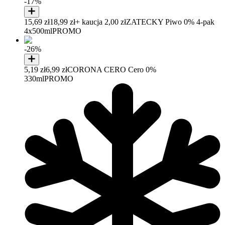
-17%
15,69 zł
18,99 zł
+ kaucja 2,00 zł
ZATECKY Piwo 0% 4-pak
4x500ml
PROMO
-26%
5,19 zł
6,99 zł
CORONA CERO Cero 0%
330ml
PROMO