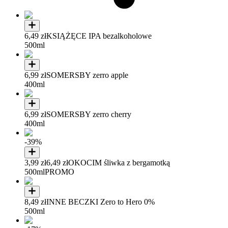
6,49 zł
KSIĄŻĘCE IPA bezalkoholowe
500ml
6,99 zł
SOMERSBY zerro apple
400ml
6,99 zł
SOMERSBY zerro cherry
400ml
-39%
3,99 zł
6,49 zł
OKOCIM śliwka z bergamotką
500ml
PROMO
8,49 zł
INNE BECZKI Zero to Hero 0%
500ml