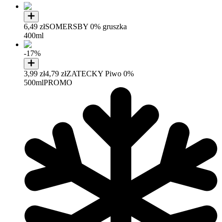
6,49 zł
SOMERSBY 0% gruszka
400ml
-17%
3,99 zł
4,79 zł
ZATECKY Piwo 0%
500ml
PROMO