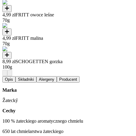
4,99 zł
FRITT owoce leśne
70g
4,99 zł
FRITT malina
70g
8,99 zł
SCHOGETTEN gorzka
100g
Opis
Składniki
Alergeny
Producent
Marka
Žatecký
Cechy
100 % żateckiego aromatycznego chmielu
650 lat chmielarstwa żateckiego