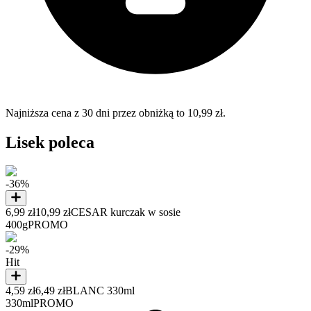
Najniższa cena z 30 dni przez obniżką to 10,99 zł.
Lisek poleca
-36%
6,99 zł
10,99 zł
CESAR kurczak w sosie
400g
PROMO
-29%
Hit
4,59 zł
6,49 zł
BLANC 330ml
330ml
PROMO