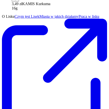
3,49 zł
KAMIS Kurkuma
16g
O Lisku
Czym jest Lisek
Miasta w jakich działamy
Praca w lisku