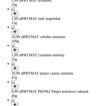
1,99 zł
PRYMAT tymianek
10g
1,99 zł
PRYMAT ziele angielskie
15g
10,99 zł
PRYMAT cebulka smażona
100g
1,99 zł
PRYMAT cynamon mielony
15g
10,99 zł
PRYMAT pieprz czarny ziarnisty
47g
9,99 zł
PRYMAT PIEPRZ Pieprz kolorowy młynek
40g