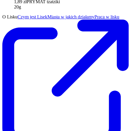
1,89 zł
PRYMAT tzatziki
20g
O Lisku
Czym jest Lisek
Miasta w jakich działamy
Praca w lisku