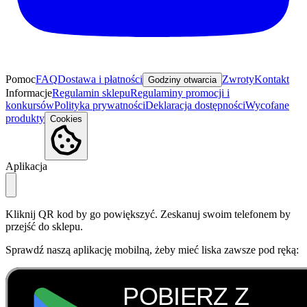
Pomoc
FAQ
Dostawa i płatności
Zwroty
Kontakt
Godziny otwarcia
Informacje
Regulamin sklepu
Regulaminy promocji i
konkursów
Polityka prywatności
Deklaracja dostępności
Wycofane
produkty
Cookies
Aplikacja
Kliknij QR kod by go powiększyć. Zeskanuj swoim telefonem by
przejść do sklepu.
Sprawdź naszą aplikację mobilną, żeby mieć liska zawsze pod ręką: