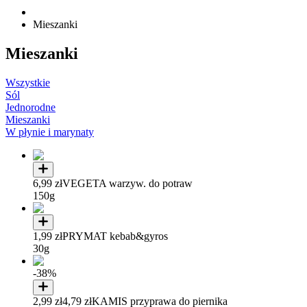
Mieszanki
Mieszanki
Wszystkie
Sól
Jednorodne
Mieszanki
W płynie i marynaty
6,99 zł
VEGETA warzyw. do potraw
150g
1,99 zł
PRYMAT kebab&gyros
30g
-38%
2,99 zł
4,79 zł
KAMIS przyprawa do piernika