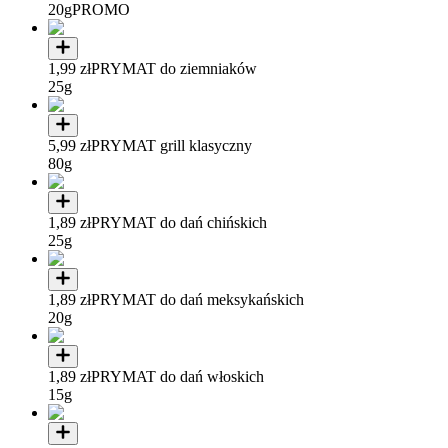
20g
PROMO
1,99 zł
PRYMAT do ziemniaków
25g
5,99 zł
PRYMAT grill klasyczny
80g
1,89 zł
PRYMAT do dań chińskich
25g
1,89 zł
PRYMAT do dań meksykańskich
20g
1,89 zł
PRYMAT do dań włoskich
15g