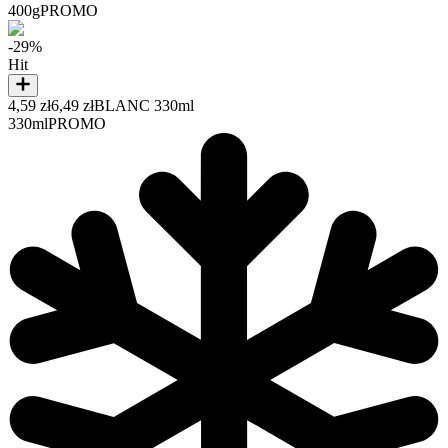
400g
PROMO
-29%
Hit
4,59 zł
6,49 zł
BLANC 330ml
330ml
PROMO