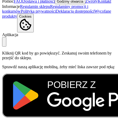
Pomoc
FAQ
Dostawa i płatności
Zwroty
Kontakt
Godziny otwarcia
Informacje
Regulamin sklepu
Regulaminy promocji i
konkursów
Polityka prywatności
Deklaracja dostępności
Wycofane
produkty
Cookies
Aplikacja
Kliknij QR kod by go powiększyć. Zeskanuj swoim telefonem by
przejść do sklepu.
Sprawdź naszą aplikację mobilną, żeby mieć liska zawsze pod ręką: