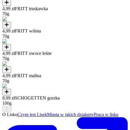
4,99 zł
FRITT truskawka
70g
4,99 zł
FRITT wiśnia
70g
4,99 zł
FRITT owoce leśne
70g
4,99 zł
FRITT malina
70g
8,99 zł
SCHOGETTEN gorzka
100g
O Lisku
Czym jest Lisek
Miasta w jakich działamy
Praca w lisku