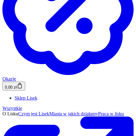
Okazje
0,00 zł
Sklep Lisek
Wszystkie
O Lisku
Czym jest Lisek
Miasta w jakich działamy
Praca w lisku