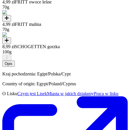
4,99 zł
FRITT owoce leśne
70g
4,99 zł
FRITT malina
70g
8,99 zł
SCHOGETTEN gorzka
100g
Opis
Kraj pochodzenia: Egipt/Polska/Cypr
Country of origin: Egypt/Poland/Cyprus
O Lisku
Czym jest Lisek
Miasta w jakich działamy
Praca w lisku