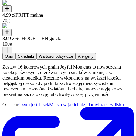
4,99 zł
FRITT malina
70g
8,99 zł
SCHOGETTEN gorzka
100g
Opis
Składniki
Wartości odżywcze
Alergeny
Zestaw 16 kolorowych pralin Joyful Moments to nowoczesna
kolekcja świeżych, orzeźwiających smaków zamknięta w
eleganckim pudełku. Ręcznie wykonane z najwyższej jakości
belgijskiej czekolady pralinki zachwycają nieoczywistymi
połączeniami owoców, kwiatów i herbaty, tworząc wyjątkowy
prezent na każdą okazję lub chwilę czystej przyjemności.
O Lisku
Czym jest Lisek
Miasta w jakich działamy
Praca w lisku