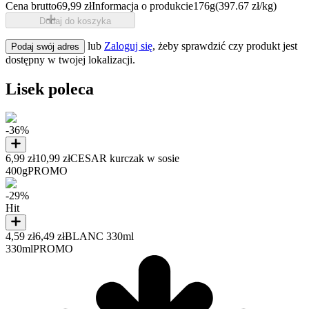
Cena brutto
69,99 zł
Informacja o produkcie
176g
(397.67 zł/kg)
Dodaj do koszyka
lub
Zaloguj się
, żeby sprawdzić czy produkt jest
Podaj swój adres
dostępny w twojej lokalizacji.
Lisek poleca
-36%
6,99 zł
10,99 zł
CESAR kurczak w sosie
400g
PROMO
-29%
Hit
4,59 zł
6,49 zł
BLANC 330ml
330ml
PROMO