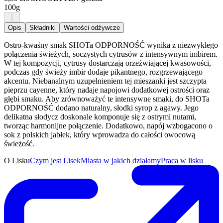
100g
Opis
Składniki
Wartości odżywcze
Ostro-kwaśny smak SHOTa ODPORNOŚĆ wynika z niezwykłego
połączenia świeżych, soczystych cytrusów z intensywnym imbirem.
W tej kompozycji, cytrusy dostarczają orzeźwiającej kwasowości,
podczas gdy świeży imbir dodaje pikantnego, rozgrzewającego
akcentu. Niebanalnym uzupełnieniem tej mieszanki jest szczypta
pieprzu cayenne, który nadaje napojowi dodatkowej ostrości oraz
głębi smaku. Aby zrównoważyć te intensywne smaki, do SHOTa
ODPORNOŚĆ dodano naturalny, słodki syrop z agawy. Jego
delikatna słodycz doskonale komponuje się z ostrymi nutami,
tworząc harmonijne połączenie. Dodatkowo, napój wzbogacono o
sok z polskich jabłek, który wprowadza do całości owocową
świeżość.
O Lisku
Czym jest Lisek
Miasta w jakich działamy
Praca w lisku