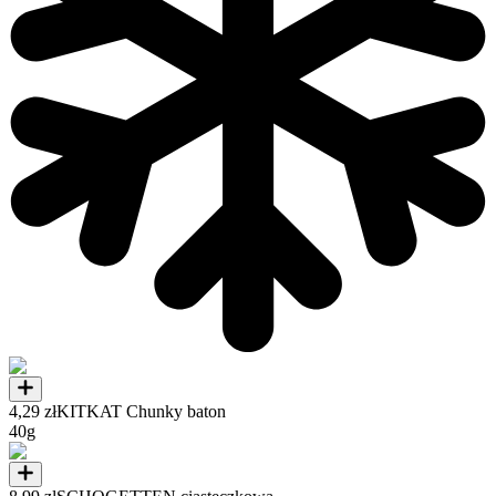
4,29 zł
KITKAT Chunky baton
40g