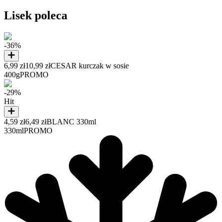
Lisek poleca
-36%
6,99 zł
10,99 zł
CESAR kurczak w sosie
400g
PROMO
-29%
Hit
4,59 zł
6,49 zł
BLANC 330ml
330ml
PROMO