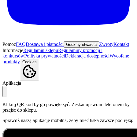
Pomoc
FAQ
Dostawa i płatności
Zwroty
Kontakt
Godziny otwarcia
Informacje
Regulamin sklepu
Regulaminy promocji i
konkursów
Polityka prywatności
Deklaracja dostępności
Wycofane
produkty
Cookies
Aplikacja
Kliknij QR kod by go powiększyć. Zeskanuj swoim telefonem by
przejść do sklepu.
Sprawdź naszą aplikację mobilną, żeby mieć liska zawsze pod ręką: