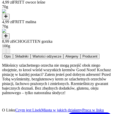
4,99 zł
FRITT owoce leśne
70g
4,99 zł
FRITT malina
70g
8,99 zł
SCHOGETTEN gorzka
100g
Opis
Składniki
Wartości odżywcze
Alergeny
Producent
Miłośnicy szlachetnego orzecha nie mogą przejść obok niego
obojętnie, to krool wśród wszystkich kremów Good Noot! Kochasz
pistację w każdej postaci? Zatem jesteś pod dobrym adresem! Przed
Tobą wyśmienity, bezglutenowy krem ze szlachetnych orzechów
pistacji, fachowo prażonych i zmielonych. Rzemieślniczy gwarant
bajecznych doznań. Bez zbędnych dodatków, glutenu, oleju
palmowego – tylko natooralna słodycz!
O Lisku
Czym jest Lisek
Miasta w jakich działamy
Praca w lisku