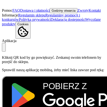
Pomoc
FAQ
Dostawa i płatności
Zwroty
Kontakt
Godziny otwarcia
Informacje
Regulamin sklepu
Regulaminy promocji i
konkursów
Polityka prywatności
Deklaracja dostępności
Wycofane
produkty
Cookies
Aplikacja
Kliknij QR kod by go powiększyć. Zeskanuj swoim telefonem by
przejść do sklepu.
Sprawdź naszą aplikację mobilną, żeby mieć liska zawsze pod ręką: