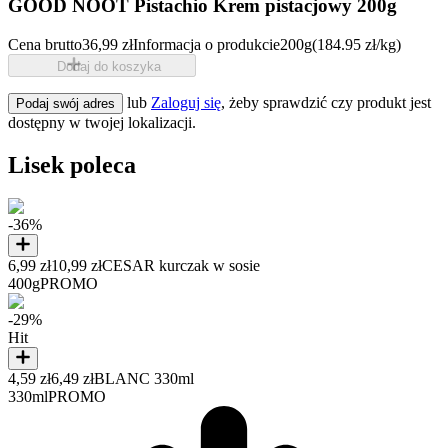
GOOD NOOT Pistachio Krem pistacjowy 200g
Cena brutto
36,99 zł
Informacja o produkcie
200g
(184.95 zł/kg)
Dodaj do koszyka
lub
Zaloguj się
, żeby sprawdzić czy produkt jest
Podaj swój adres
dostępny w twojej lokalizacji.
Lisek poleca
-36%
6,99 zł
10,99 zł
CESAR kurczak w sosie
400g
PROMO
-29%
Hit
4,59 zł
6,49 zł
BLANC 330ml
330ml
PROMO