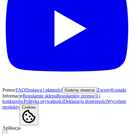
Pomoc
FAQ
Dostawa i płatności
Zwroty
Kontakt
Godziny otwarcia
Informacje
Regulamin sklepu
Regulaminy promocji i
konkursów
Polityka prywatności
Deklaracja dostępności
Wycofane
produkty
Cookies
Aplikacja