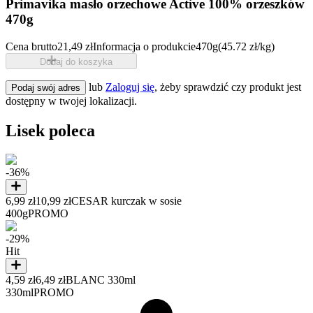
Primavika masło orzechowe Active 100% orzeszków
470g
Cena brutto
21,49 zł
Informacja o produkcie
470g
(45.72 zł/kg)
Dodaj do koszyka
lub
Zaloguj się
, żeby sprawdzić czy produkt jest
Podaj swój adres
dostępny w twojej lokalizacji.
Lisek poleca
-36%
6,99 zł
10,99 zł
CESAR kurczak w sosie
400g
PROMO
-29%
Hit
4,59 zł
6,49 zł
BLANC 330ml
330ml
PROMO