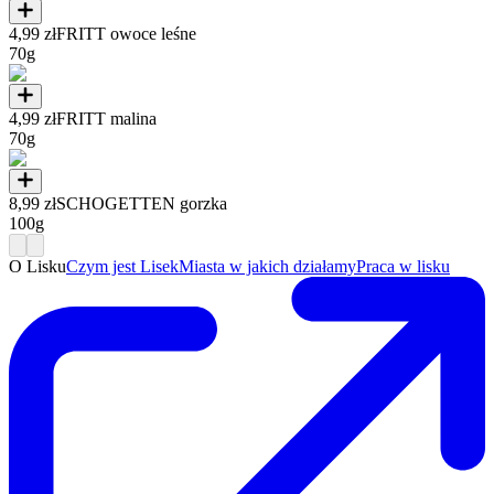
4,99 zł
FRITT owoce leśne
70g
4,99 zł
FRITT malina
70g
8,99 zł
SCHOGETTEN gorzka
100g
O Lisku
Czym jest Lisek
Miasta w jakich działamy
Praca w lisku