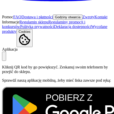
Pomoc
FAQ
Dostawa i płatności
Zwroty
Kontakt
Godziny otwarcia
Informacje
Regulamin sklepu
Regulaminy promocji i
konkursów
Polityka prywatności
Deklaracja dostępności
Wycofane
produkty
Cookies
Aplikacja
Kliknij QR kod by go powiększyć. Zeskanuj swoim telefonem by
przejść do sklepu.
Sprawdź naszą aplikację mobilną, żeby mieć liska zawsze pod ręką: