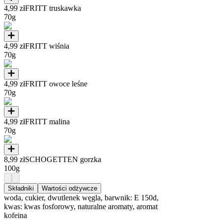
4,99 zł
FRITT truskawka
70g
4,99 zł
FRITT wiśnia
70g
4,99 zł
FRITT owoce leśne
70g
4,99 zł
FRITT malina
70g
8,99 zł
SCHOGETTEN gorzka
100g
Składniki
Wartości odżywcze
woda, cukier, dwutlenek węgla, barwnik: E 150d,
kwas: kwas fosforowy, naturalne aromaty, aromat
kofeina