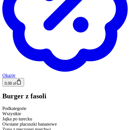
Okazje
0,00 zł
Burger z fasoli
Podkategorie
Wszystkie
Jajka po turecku
Owsiane placuszki bananowe
Zupa z pieczonej marchwi