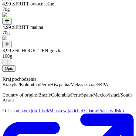
4,99 zł
FRITT owoce leśne
70g
4,99 zł
FRITT malina
70g
8,99 zł
SCHOGETTEN gorzka
100g
Opis
Kraj pochodzenia:
Brazylia/Kolumbia/Peru/Hiszpania/Meksyk/Izrael/RPA
Country of origin: Brazil/Colombia/Peru/Spain/Mexico/Israel/South
Africa
O Lisku
Czym jest Lisek
Miasta w jakich działamy
Praca w lisku