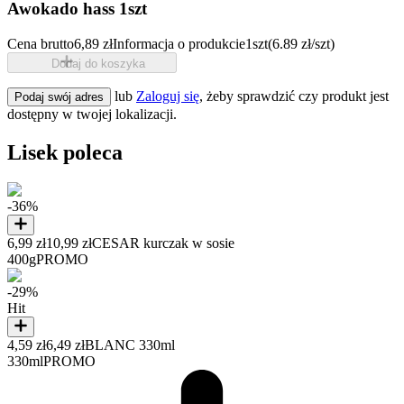
Awokado hass 1szt
Cena brutto
6,89 zł
Informacja o produkcie
1szt
(6.89 zł/szt)
Dodaj do koszyka
lub
Zaloguj się
, żeby sprawdzić czy produkt jest
Podaj swój adres
dostępny w twojej lokalizacji.
Lisek poleca
-36%
6,99 zł
10,99 zł
CESAR kurczak w sosie
400g
PROMO
-29%
Hit
4,59 zł
6,49 zł
BLANC 330ml
330ml
PROMO