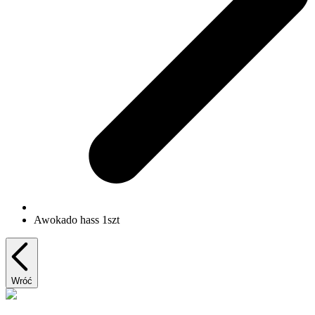
Awokado hass 1szt
Wróć