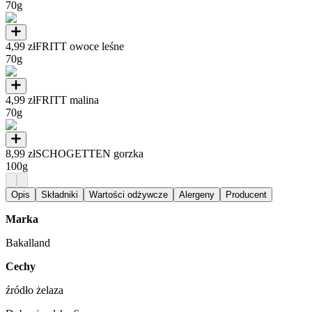
70g
4,99 zł
FRITT owoce leśne
70g
4,99 zł
FRITT malina
70g
8,99 zł
SCHOGETTEN gorzka
100g
Opis
Składniki
Wartości odżywcze
Alergeny
Producent
Marka
Bakalland
Cechy
źródło żelaza