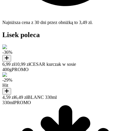
Najniższa cena z 30 dni przez obniżką to 3,49 zł.
Lisek poleca
-36%
6,99 zł
10,99 zł
CESAR kurczak w sosie
400g
PROMO
-29%
Hit
4,59 zł
6,49 zł
BLANC 330ml
330ml
PROMO